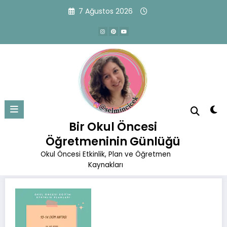
İçeriğe
7 Ağustos 2026
atla
11.10.2022 Etkinlik Planı
Başlangıç
Okul Öncesi Eğitim Planları
Ekim Planları
Bir Okul Öncesi
11.10.2022 Etkinlik Planı
Öğretmeninin Günlüğü
Okul Öncesi Etkinlik, Plan ve Öğretmen
Kaynakları