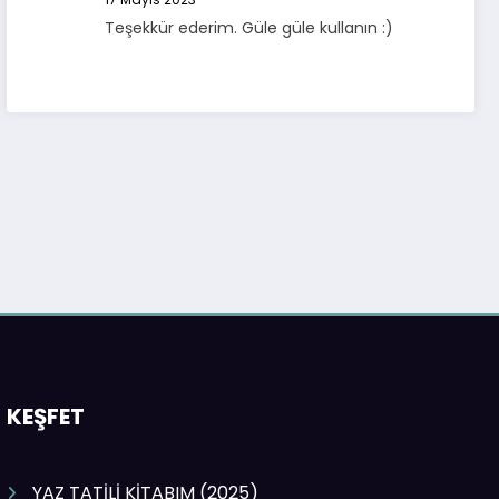
Teşekkür ederim. Güle güle kullanın :)
KEŞFET
YAZ TATİLİ KİTABIM (2025)