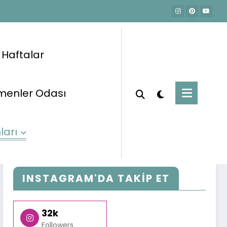
e Haftalar
menler Odası
Okul Öncesi Eğitim Planları
Şubat Planları
ları
INSTAGRAM'DA TAKİP ET
32k
Followers