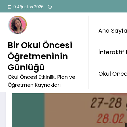
İçeriğe
9 Ağustos 2026
atla
Ana Sayf
Bir Okul Öncesi
İnteraktif 
Öğretmeninin
Kategori: Şubat Planları
Günlüğü
Okul Önces
Okul Öncesi Etkinlik, Plan ve
Öğretmen Kaynakları