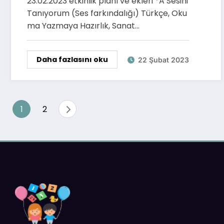
23.02.2023 etkinlik planı ve ekleri *A Sesini
Tanıyorum (Ses farkındalığı) Türkçe, Oku
ma Yazmaya Hazırlık, Sanat…
Daha fazlasını oku
22 Şubat 2023
Yazı
1
2
sayfalaması