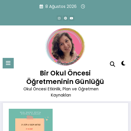
İçeriğe
8 Ağustos 2026
atla
31.10.2022 Etkinlik Planı
Başlangıç
Okul Öncesi Eğitim Planları
Ekim Planları
Bir Okul Öncesi
31.10.2022 Etkinlik Planı
Öğretmeninin Günlüğü
Okul Öncesi Etkinlik, Plan ve Öğretmen
Kaynakları