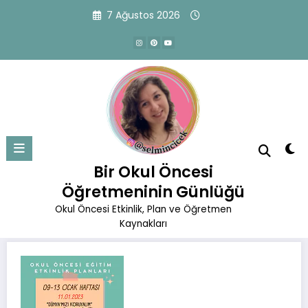
İçeriğe
7 Ağustos 2026
atla
11.01.2023 Etkinlik Planı
Başlangıç
Okul Öncesi Eğitim Planları
Ocak Planları
Bir Okul Öncesi
11.01.2023 Etkinlik Planı
Öğretmeninin Günlüğü
Okul Öncesi Etkinlik, Plan ve Öğretmen
Kaynakları