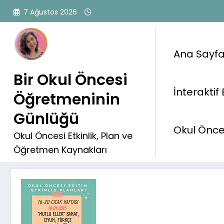
İçeriğe
7 Ağustos 2026
atla
Ana Sayf
Bir Okul Öncesi
İnteraktif 
Öğretmeninin
19.01.2023 Etkinlik Planı
Günlüğü
Okul Önces
Okul Öncesi Etkinlik, Plan ve
Öğretmen Kaynakları