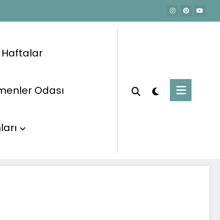
e Haftalar
menler Odası
Okul Öncesi Eğitim Planları
Ocak Planları
19.01.2023 Etkinlik Planı
ları