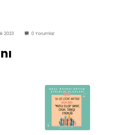
ak 2023
0 Yorumlar
anı