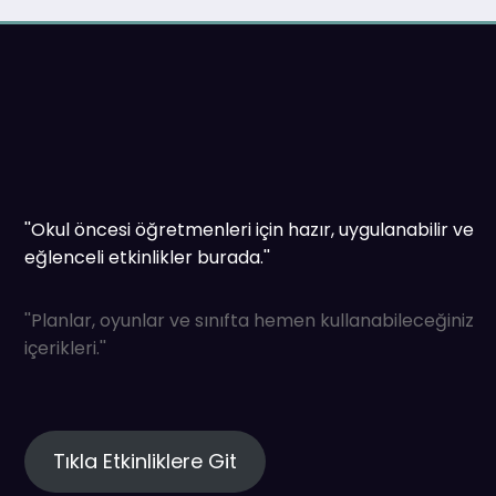
''Okul öncesi öğretmenleri için hazır, uygulanabilir ve
eğlenceli etkinlikler burada.''
''Planlar, oyunlar ve sınıfta hemen kullanabileceğiniz
içerikleri.''
Tıkla Etkinliklere Git