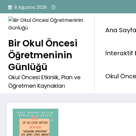
İçeriğe
8 Ağustos 2026
atla
Ana Sayf
Bir Okul Öncesi
Öğretmeninin
İnteraktif 
Günlüğü
02.01.2023 Etkinlik Planı
Okul Önces
Okul Öncesi Etkinlik, Plan ve
Öğretmen Kaynakları