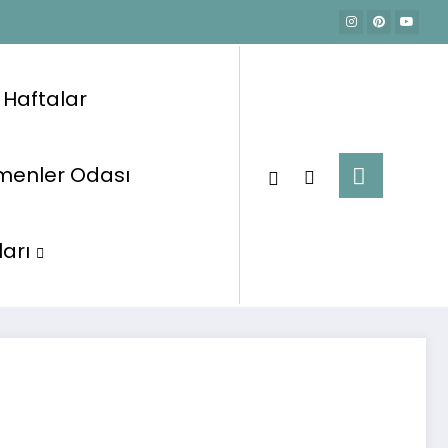
e Haftalar
menler Odası
Okul Öncesi Eğitim Planları
Ocak Planları
02.01.2023 Etkinlik Planı
ları