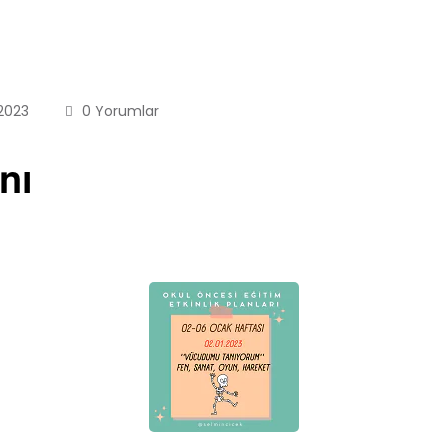
2023
0 Yorumlar
nı