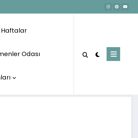
e Haftalar
menler Odası
Başlangıç
Etkinlikler
Uçan Balon 2
ları