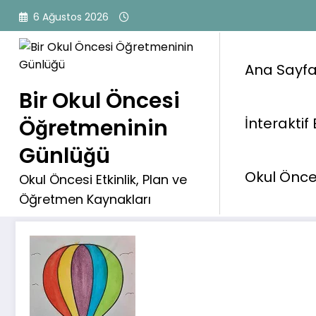
İçeriğe
6 Ağustos 2026
atla
Ana Sayf
Bir Okul Öncesi
Öğretmeninin
İnteraktif 
Uçan Balon 2
Günlüğü
Okul Önces
Okul Öncesi Etkinlik, Plan ve
Öğretmen Kaynakları