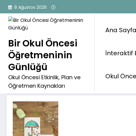
İçeriğe
8 Ağustos 2026
atla
Ana Sayf
Bir Okul Öncesi
Öğretmeninin
İnteraktif 
Sonbahar
Günlüğü
Okul Önces
Okul Öncesi Etkinlik, Plan ve
Öğretmen Kaynakları