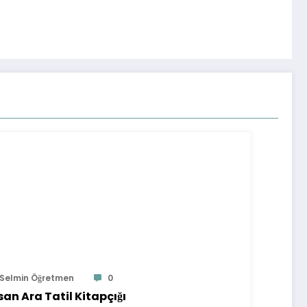
Selmin Öğretmen
0
san Ara Tatil Kitapçığı