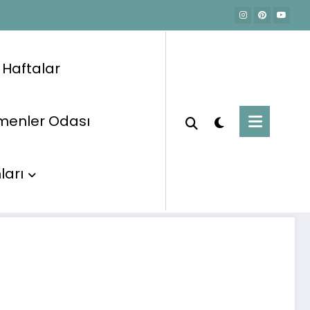
e Haftalar
menler Odası
Başlangıç
Etkinlikler
Sonbahar
ları