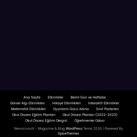
Ana Sayfa
Etkinlikler
Belirli Gün ve Haftalar
Görsel Algı Etkinlikleri
Hikaye Etkinlikleri
İnteraktif Etkinlikler
Matematik Etkinlikleri
Oyunların Gücü Adına
Sınıf Posterleri
Okul Öncesi Eğitim Planları
Okul Öncesi Planları (2022-2023)
Okul Öncesi Eğitim Dergisi
Öğretmenler Odası
Newscrunch - Magazine & Blog
WordPress
Tema 2026 | Powered By
SpiceThemes