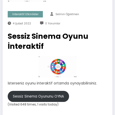
İnteraktif Etkinlikler
Selmin Öğretmen
4 Şubat 2022
0 Yorumlar
Sessiz Sinema Oyunu
İnteraktif
İsterseniz oyunu interaktif ortamda oynayabilirsiniz.
Sessiz Sinema Oyununu OYNA
(Visited 648 times, 1 visits today)