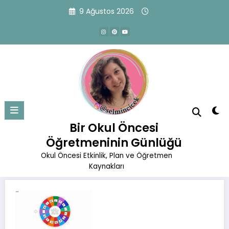
İçeriğe
9 Ağustos 2026
atla
Sessiz Sinema Oyunu İnteraktif
Başlangıç
İnteraktif Etkinlikler
Bir Okul Öncesi
Sessiz Sinema Oyunu İnteraktif
Öğretmeninin Günlüğü
Okul Öncesi Etkinlik, Plan ve Öğretmen
Kaynakları