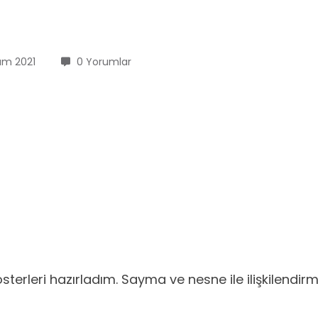
ım 2021
0 Yorumlar
erleri hazırladım. Sayma ve nesne ile ilişkilendirme g