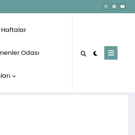
e Haftalar
menler Odası
langıç
Sınıf Posterleri
Rakamlar Posteri
ları