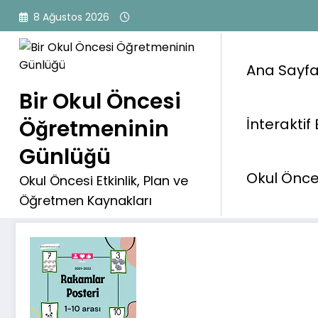
İçeriğe
8 Ağustos 2026
atla
Ana Sayf
Bir Okul Öncesi
Öğretmeninin
İnteraktif 
Rakamlar Posteri
Günlüğü
Okul Önces
Okul Öncesi Etkinlik, Plan ve
Öğretmen Kaynakları