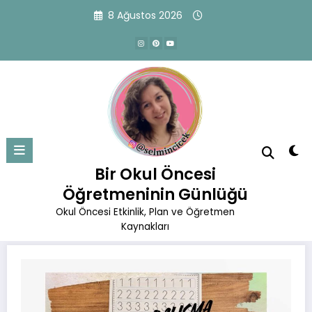
İçeriğe
8 Ağustos 2026
atla
Rakam Çalışma Sayfası
Başlangıç
Matematik Etkinlikleri
Bir Okul Öncesi
Rakam Çalışma Sayfası
Öğretmeninin Günlüğü
Okul Öncesi Etkinlik, Plan ve Öğretmen
Kaynakları