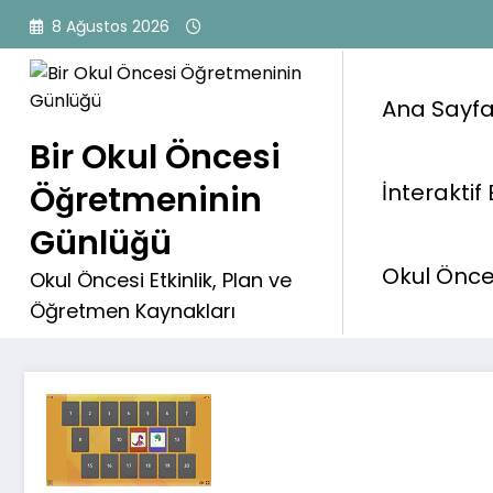
İçeriğe
8 Ağustos 2026
atla
Ana Sayf
Bir Okul Öncesi
Öğretmeninin
İnteraktif 
Günlüğü
Dino ile Hafıza Oyunu İnte
Okul Önces
Okul Öncesi Etkinlik, Plan ve
Öğretmen Kaynakları