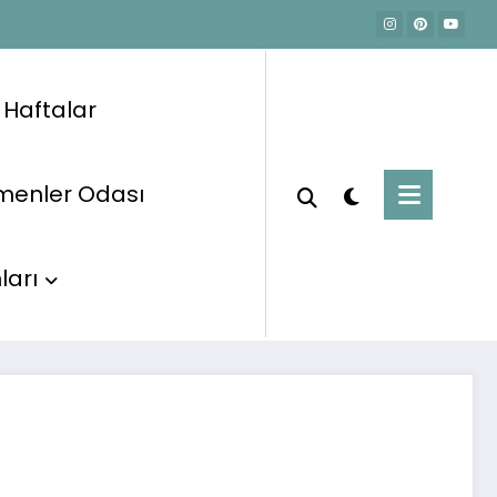
e Haftalar
menler Odası
Başlangıç
İnteraktif Etkinlikler
Dino ile Hafıza Oyunu İnteraktif
ları