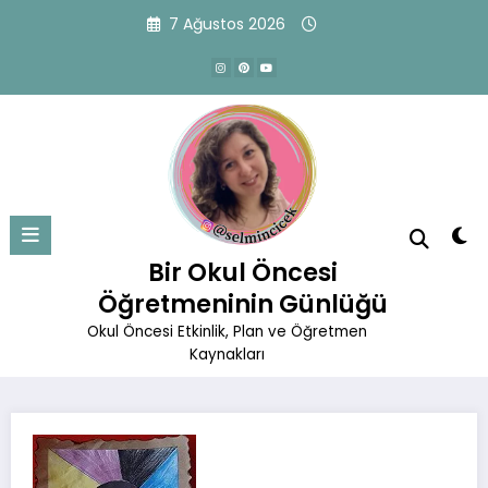
İçeriğe
7 Ağustos 2026
atla
Atatürk Haftası Sanat Etkinliği
Önerisi
Bir Okul Öncesi
Başlangıç
Belirli Gün ve Haftalar
Öğretmeninin Günlüğü
Atatürk Haftası Sanat Etkinliği Önerisi
Okul Öncesi Etkinlik, Plan ve Öğretmen
Kaynakları