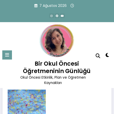
İçeriğe
7 Ağustos 2026
atla
Battal Ebru Yapımı
Başlangıç
Etkinlikler
Battal Ebru Yapımı
Bir Okul Öncesi
Öğretmeninin Günlüğü
Okul Öncesi Etkinlik, Plan ve Öğretmen
Kaynakları