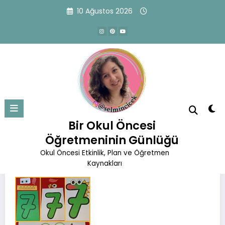
İçeriğe
10 Ağustos 2026
atla
7 Rakamından Timsah
Başlangıç
Etkinlikler
7 Rakamından Timsah
Bir Okul Öncesi
Öğretmeninin Günlüğü
Okul Öncesi Etkinlik, Plan ve Öğretmen
Kaynakları