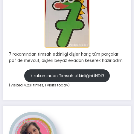
7 rakamından timsah etkinliği dişler hariç tüm parçalar
pdf de mevcut, dişleri beyaz evadan keserek hazırladım.
7 rakamından Timsah etkinliğini İNDİR
(Visited 4.231 times, 1 visits today)