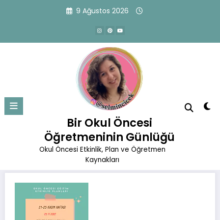
İçeriğe
9 Ağustos 2026
atla
25.11.2022 Etkinlik Planı
Başlangıç
Okul Öncesi Eğitim Planları
Kasım Planları
Bir Okul Öncesi
25.11.2022 Etkinlik Planı
Öğretmeninin Günlüğü
Okul Öncesi Etkinlik, Plan ve Öğretmen
Kaynakları