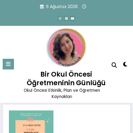
İçeriğe
6 Ağustos 2026
atla
23.12.2022 Etkinlik Planı
Başlangıç
Okul Öncesi Eğitim Planları
Aralık Planları
Bir Okul Öncesi
23.12.2022 Etkinlik Planı
Öğretmeninin Günlüğü
Okul Öncesi Etkinlik, Plan ve Öğretmen
Kaynakları