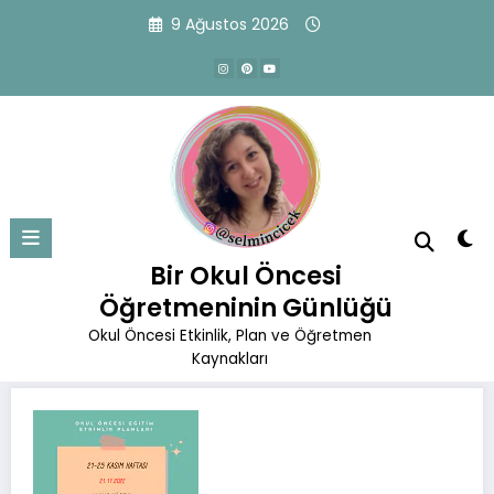
İçeriğe
9 Ağustos 2026
atla
21.11.2022 Etkinlik planı
Başlangıç
Okul Öncesi Eğitim Planları
Kasım Planları
Bir Okul Öncesi
21.11.2022 Etkinlik planı
Öğretmeninin Günlüğü
Okul Öncesi Etkinlik, Plan ve Öğretmen
Kaynakları