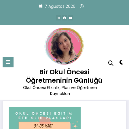
İçeriğe
7 Ağustos 2026
atla
03.03.2023 Etkinlik Planı
Başlangıç
Okul Öncesi Eğitim Planları
Mart Planları
Bir Okul Öncesi
03.03.2023 Etkinlik Planı
Öğretmeninin Günlüğü
Okul Öncesi Etkinlik, Plan ve Öğretmen
Kaynakları